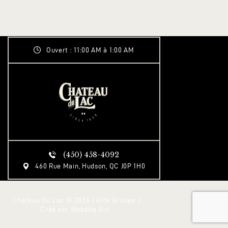
T
I
O
N
Ouvert : 11:00 AM à 1:00 AM
É
V
È
N
E
M
E
(450) 458-4092
N
460 Rue Main, Hudson, QC J0P 1H0
T
Chateau Du Lac © 2026 | Alibi Groupe |
Créé par
Website Girl