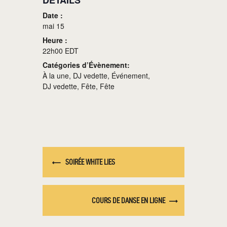
DÉTAILS
Date :
mai 15
Heure :
22h00
EDT
Catégories d’Évènement:
À la une
,
DJ vedette
,
Événement
,
DJ vedette
,
Fête
,
Fête
N
A
SOIRÉE WHITE LIES
V
I
COURS DE DANSE EN LIGNE
G
A