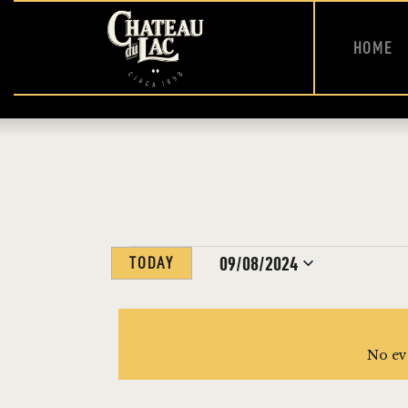
HOME
09/08/2024
TODAY
S
e
l
No ev
e
c