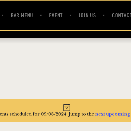
HOME
BAR MENU
BAR MENU
EVENT
JOIN US
CONTAC
EVENT
JOIN US
CONTACT
FR
N
ents scheduled for 09/08/2024. Jump to the
next upcoming 
o
t