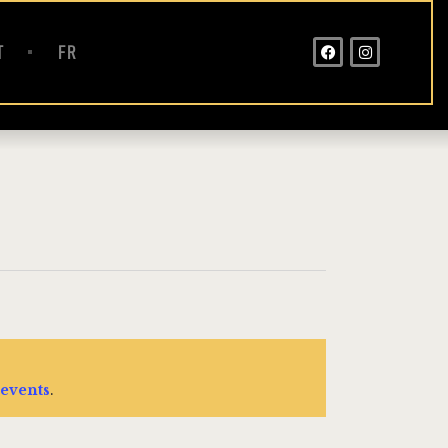
T
FR
events
.