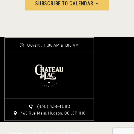
E
t
SUBSCRIBE TO CALENDAR
S
e
A
N
.
R
A
C
V
H
I
Ouvert : 11:00 AM à 1:00 AM
A
G
N
A
T
D
I
V
O
I
N
E
W
(450) 458-4092
S
460 Rue Main, Hudson, QC J0P 1H0
N
Chateau Du Lac © 2026 | Alibi Groupe |