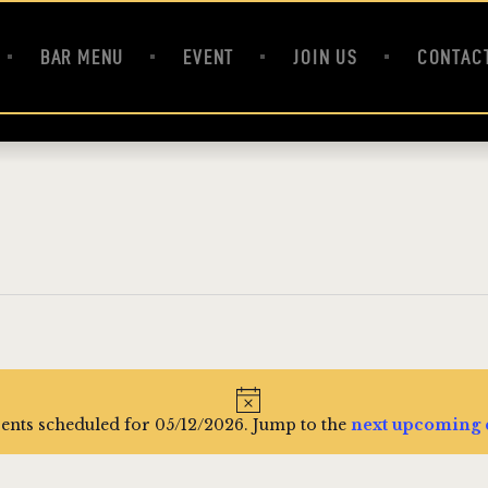
HOME
BAR MENU
BAR MENU
EVENT
JOIN US
CONTAC
EVENT
JOIN US
CONTACT
FR
N
ents scheduled for 05/12/2026. Jump to the
next upcoming 
o
t