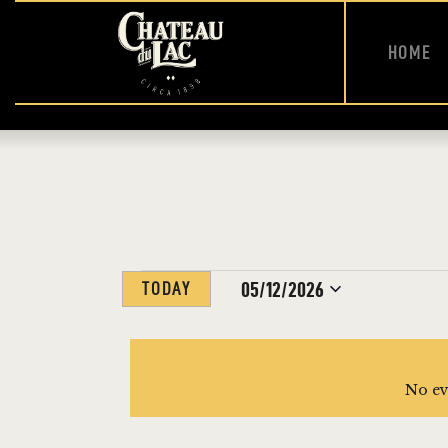
HOME
05/12/2026
TODAY
S
e
l
No ev
e
c